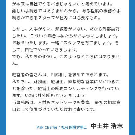
が
本来は自社でやるべきじゃないかと考えています。
難しい手続きではありませんから。
ある程度の事務や手
続きができるスタッフが社内には必要なもの。
しかし、人手がない、熟練者がいない、だから外部委託
したい、
こういう場合は私たちがお手伝いしましょう。
お教えいたします。一緒にスタッフを育てましょう。
そ
して、自社でやっていきましょう。
でも、私たちの価値は、このようなところにはありませ
ん。
経営者の皆さんは、相談相手を求めておられます。
私たちは、財務面、経理面、直接的な営業にかかわるこ
とを除いた、経営上の総務コンサルティングを行ってい
ます。
いわば社外総務といえましょう。
当事務所は、人材もネットワークも豊富。
最初の相談窓
口として位置づけていただければ幸いです。
中土井 浩志
Pak Charlie / 社会保険労務士