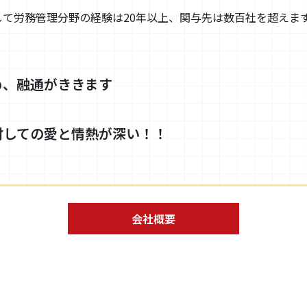
して労務管理分野の経験は20年以上、関与先は数百社を超えま
め、融通がききます
対しての愛と情熱が深い！！
会社概要