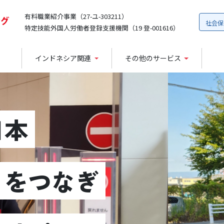
有料職業紹介事業（27-ユ-303211）
社会保
特定技能外国人労働者登録支援機関（19 登-001616）
インドネシア関連
その他のサービス
日本
」をつなぎ